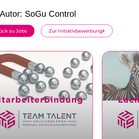
Autor:
SoGu Control
ück zu Jobs
Zur Initiativbewerbung