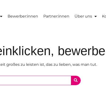
Bewerber:innen
Partner:innen
Über uns
K
inklicken, bewerben
it großes zu leisten ist, das zu lieben, was man tut.