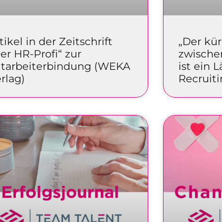
tikel in der Zeitschrift
„Der kü
er HR-Profi“ zur
zwische
itarbeiterbindung (WEKA
ist ein 
rlag)
Recruit