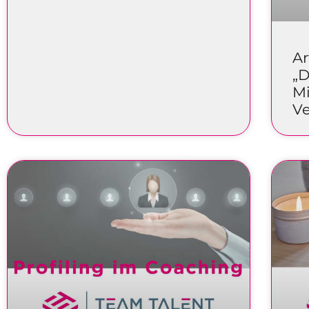
Ar
„D
M
Ve